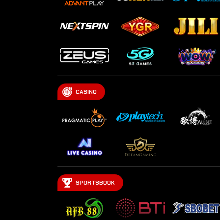
CASINO
SPORTSBOOK