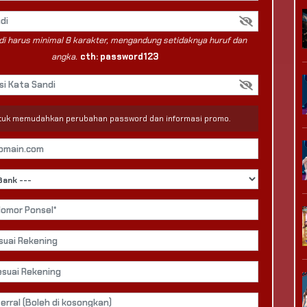
di harus minimal 8 karakter, mengandung setidaknya huruf dan
angka.
cth: password123
untuk memudahkan perubahan password dan informasi promo.