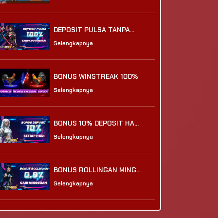
DEPOSIT PULSA TANPA...
Selengkapnya
BONUS WINSTREAK 100%
Selengkapnya
BONUS 10% DEPOSIT HA...
Selengkapnya
BONUS ROLLINGAN MING...
Selengkapnya